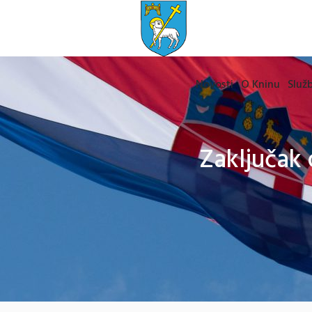
Novosti
O Kninu
Služb
Zaključak 