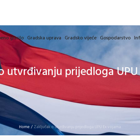
eno glasilo
Gradska uprava
Gradsko vijeće
Gospodarstvo
In
o utvrđivanju prijedloga UPU
Home
/
Zaključak o utvrđivanju prijedloga UPU Ex vojarna