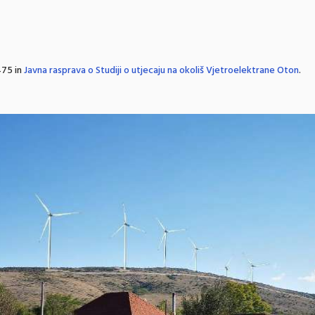
75 in
Javna rasprava o Studiji o utjecaju na okoliš Vjetroelektrane Oton
.