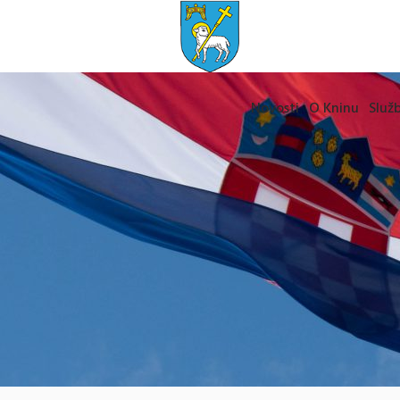
Novosti
O Kninu
Služb