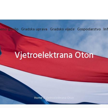
eno glasilo
Gradska uprava
Gradsko vijeće
Gospodarstvo
In
Vjetroelektrana Oton
Home
/
Vjetroelektrana Oton