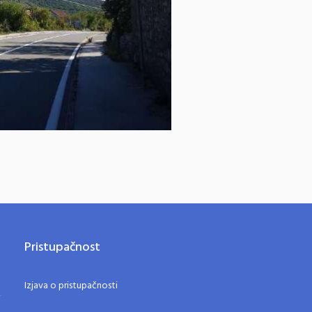
Pristupačnost
Izjava o pristupačnosti