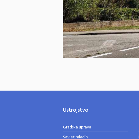
Ustrojstvo
Gradska uprava
Savjet mladih