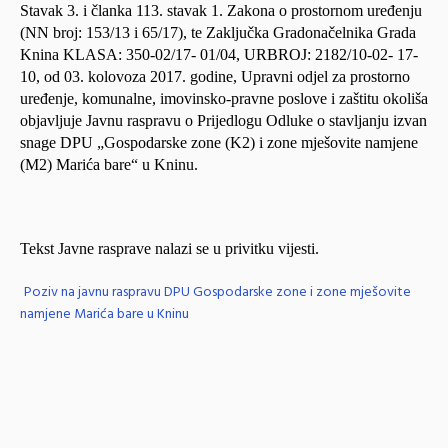
Stavak 3. i članka 113. stavak 1. Zakona o prostornom uređenju
(NN broj: 153/13 i 65/17), te Zaključka Gradonačelnika Grada
Knina KLASA: 350-02/17- 01/04, URBROJ: 2182/10-02- 17-
10, od 03. kolovoza 2017. godine, Upravni odjel za prostorno
uređenje, komunalne, imovinsko-pravne poslove i zaštitu okoliša
objavljuje Javnu raspravu o Prijedlogu Odluke o stavljanju izvan
snage DPU „Gospodarske zone (K2) i zone mješovite namjene
(M2) Marića bare“ u Kninu.
Tekst Javne rasprave nalazi se u privitku vijesti.
Poziv na javnu raspravu DPU Gospodarske zone i zone mješovite
namjene Marića bare u Kninu