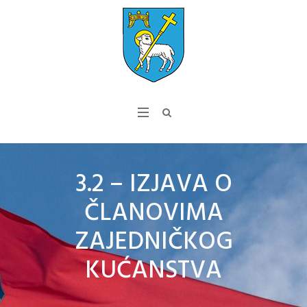
3.2 – IZJAVA O
ČLANOVIMA
ZAJEDNIČKOG
KUĆANSTVA