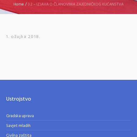
Home
/
3.2 – IZJAVA O ČLANOVIMA ZAJEDNIČKOG KUĆANSTVA
1. ožujka 2018.
Ustrojstvo
Gradska uprava
Savjet mladih
Civilna zaštita