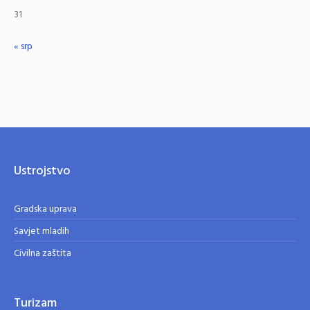
31
« srp
Ustrojstvo
Gradska uprava
Savjet mladih
Civilna zaštita
Turizam