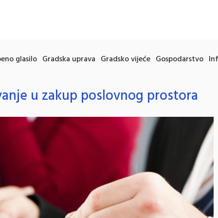
eno glasilo
Gradska uprava
Gradsko vijeće
Gospodarstvo
In
avanje u zakup poslovnog prostora