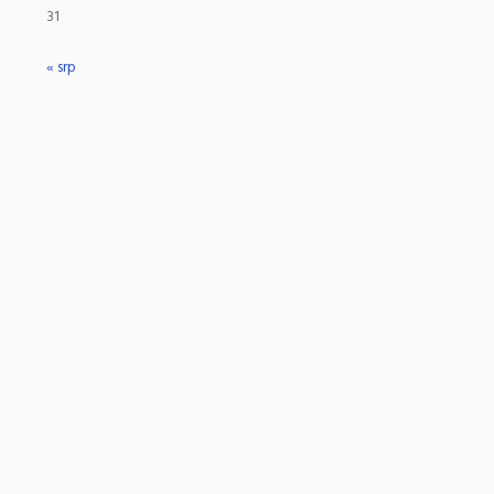
31
« srp