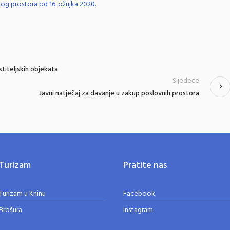
nog prostora od 16. ožujka 2020.
titeljskih objekata
Sljedeće
Javni natječaj za davanje u zakup poslovnih prostora
Turizam
Pratite nas
Turizam u Kninu
Facebook
Brošura
Instagram