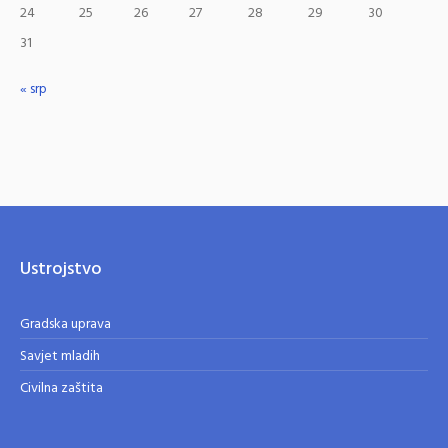
24
25
26
27
28
29
30
31
« srp
Ustrojstvo
Gradska uprava
Savjet mladih
Civilna zaštita