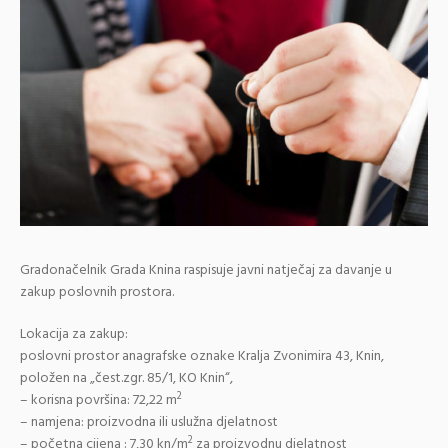
Gradonačelnik Grada Knina raspisuje javni natječaj za davanje u
zakup poslovnih prostora.
Lokacija za zakup:
poslovni prostor anagrafske oznake Kralja Zvonimira 43, Knin,
položen na „čest.zgr. 85/1, KO Knin“,
2
– korisna površina: 72,22 m
– namjena: proizvodna ili uslužna djelatnost
2
– početna cijena : 7,30 kn/m
za proizvodnu djelatnost