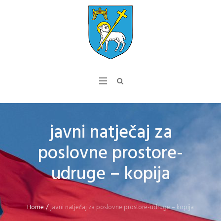
javni natječaj za
poslovne prostore-
udruge – kopija
Home
/
javni natječaj za poslovne prostore-udruge – kopija