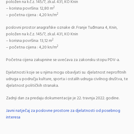
položen na k.č.z. 145/7, zk.ul. 431, KO Knin
2
– korisna površina: 12,80 m
2
– početna cijena : 4,20 kn/m
poslovni prostor anagrafske oznake dr. Franje Tuđmana 4, Knin,
položen na k.č.z. 145/7, zk.ul. 431, KO Knin
2
– korisna površina: 13,12 m
2
– početna cijena : 4,20 kn/m
Početna cijena zakupnine se uvećava za zakonsku stopu PDV-a.
Djelatnosti koje se u njima mogu obavljati su: djelatnost neprofitnih
udruga u području kulture, sporta i ostalih udruga civilnog društva, te
djelatnost političkih stranaka.
Zadnji dan za predaju dokumentacije je 22. travnja 2022. godine.
Javni natječaj za poslovne prostore za djelatnosti od posebnog
interesa