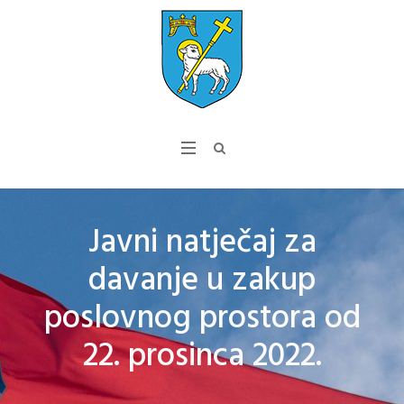
Javni natječaj za
davanje u zakup
poslovnog prostora od
22. prosinca 2022.