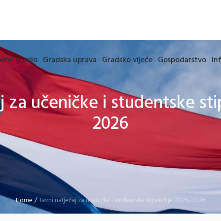
eno glasilo
Gradska uprava
Gradsko vijeće
Gospodarstvo
In
j za učeničke i studentske st
2026
Home
/
Javni natječaj za učeničke i studentske stipendije 2025-2026