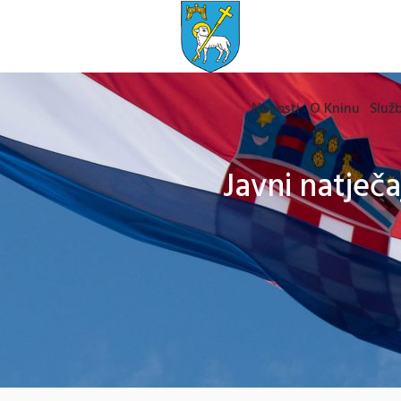
Novosti
O Kninu
Služb
Javni natječa