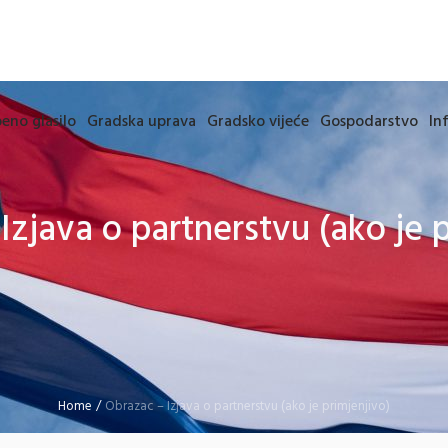
eno glasilo
Gradska uprava
Gradsko vijeće
Gospodarstvo
In
Izjava o partnerstvu (ako je p
Home
/
Obrazac – Izjava o partnerstvu (ako je primjenjivo)