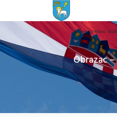
Novosti
O Kninu
Služb
Obrazac – 