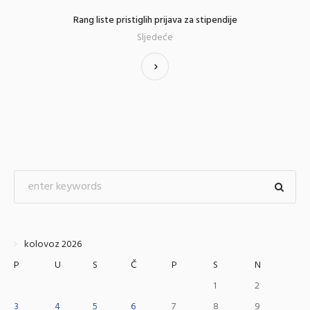
Rang liste pristiglih prijava za stipendije
Sljedeće
kolovoz 2026
P
U
S
Č
P
S
N
1
2
3
4
5
6
7
8
9