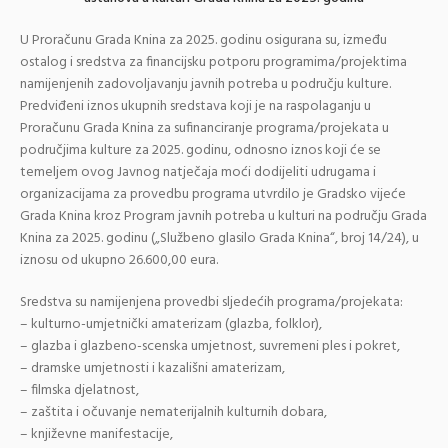
U Proračunu Grada Knina za 2025. godinu osigurana su, između
ostalog i sredstva za financijsku potporu programima/projektima
namijenjenih zadovoljavanju javnih potreba u području kulture.
Predviđeni iznos ukupnih sredstava koji je na raspolaganju u
Proračunu Grada Knina za sufinanciranje programa/projekata u
područjima kulture za 2025. godinu, odnosno iznos koji će se
temeljem ovog Javnog natječaja moći dodijeliti udrugama i
organizacijama za provedbu programa utvrdilo je Gradsko vijeće
Grada Knina kroz Program javnih potreba u kulturi na području Grada
Knina za 2025. godinu („Službeno glasilo Grada Knina“, broj 14/24), u
iznosu od ukupno 26.600,00 eura.
Sredstva su namijenjena provedbi sljedećih programa/projekata:
– kulturno-umjetnički amaterizam (glazba, folklor),
– glazba i glazbeno-scenska umjetnost, suvremeni ples i pokret,
– dramske umjetnosti i kazališni amaterizam,
– filmska djelatnost,
– zaštita i očuvanje nematerijalnih kulturnih dobara,
– književne manifestacije,