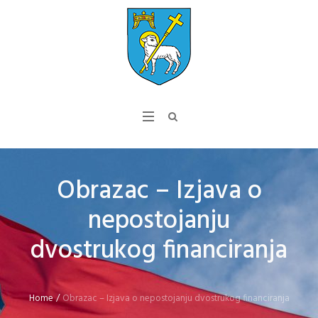
Obrazac – Izjava o
nepostojanju
dvostrukog financiranja
Home
/
Obrazac – Izjava o nepostojanju dvostrukog financiranja