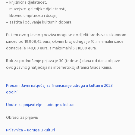
– knjižnična djelatnost,
– muzejsko-galerijske djelatnosti,
– likovne umjetnosti i dizajn,
– zaštita i očuvanje kulturnih dobara.
Putem ovog Javnog poziva mogu se dodijeliti sredstva u ukupnom
iznosu od 19.908,42 eura, okvirni broj udruga je 10, minimalni iznos
donacije je 140,00 eura, a maksimalni 5.310,00 eura.
Rok za podnošenje prijava je 30 (trideset) dana od dana objave
ovog Javnog natječaja na internetskoj stranici Grada Knina.
Preuzmi Javni natječaj za financiranje udruga u kulturi u 2023.
godini
Upute za prijavitelje – udruge u kulturi
Obrasci za prijavu:
Prijavnica – udruge u kulturi