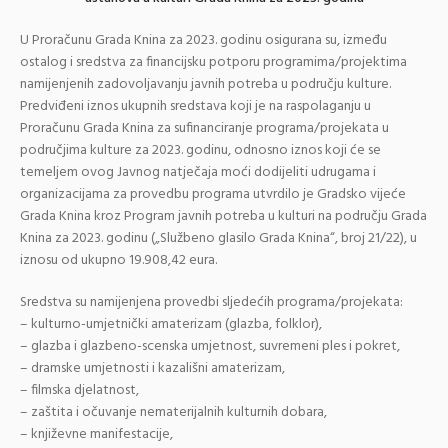
U Proračunu Grada Knina za 2023. godinu osigurana su, između
ostalog i sredstva za financijsku potporu programima/projektima
namijenjenih zadovoljavanju javnih potreba u području kulture.
Predviđeni iznos ukupnih sredstava koji je na raspolaganju u
Proračunu Grada Knina za sufinanciranje programa/projekata u
područjima kulture za 2023. godinu, odnosno iznos koji će se
temeljem ovog Javnog natječaja moći dodijeliti udrugama i
organizacijama za provedbu programa utvrdilo je Gradsko vijeće
Grada Knina kroz Program javnih potreba u kulturi na području Grada
Knina za 2023. godinu („Službeno glasilo Grada Knina“, broj 21/22), u
iznosu od ukupno 19.908,42 eura.
Sredstva su namijenjena provedbi sljedećih programa/projekata:
– kulturno-umjetnički amaterizam (glazba, folklor),
– glazba i glazbeno-scenska umjetnost, suvremeni ples i pokret,
– dramske umjetnosti i kazališni amaterizam,
– filmska djelatnost,
– zaštita i očuvanje nematerijalnih kulturnih dobara,
– književne manifestacije,