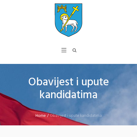
Obavijest i upute
kandidatima
Home
/
Obavijest i upute kandidatima