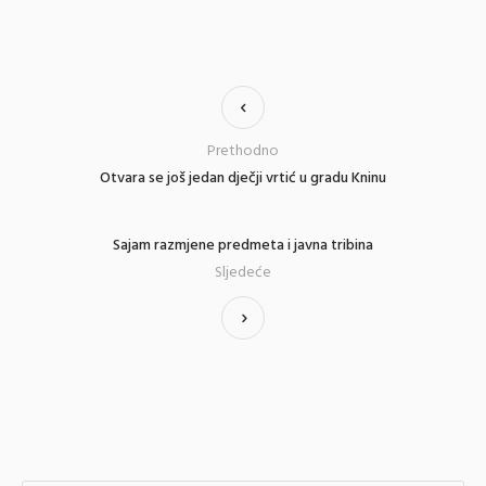
Prethodno
Otvara se još jedan dječji vrtić u gradu Kninu
Sajam razmjene predmeta i javna tribina
Sljedeće