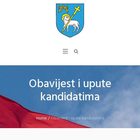
Obavijest i upute
kandidatima
Home
/
Obavijest i upute kandidatima