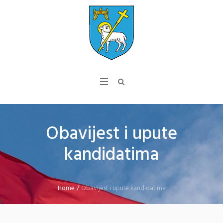
Obavijest i upute
kandidatima
Home
/
Obavijest i upute kandidatima