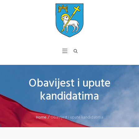
Obavijest i upute
kandidatima
Home
/
Obavijest i upute kandidatima