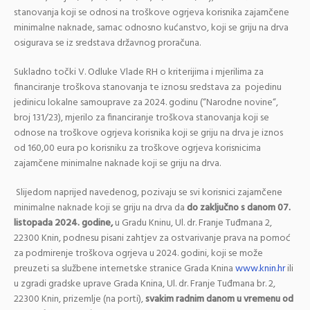
stanovanja koji se odnosi na troškove ogrjeva korisnika zajamčene
minimalne naknade, samac odnosno kućanstvo, koji se griju na drva
osigurava se iz sredstava državnog proračuna.
Sukladno točki V. Odluke Vlade RH o kriterijima i mjerilima za
financiranje troškova stanovanja te iznosu sredstava za pojedinu
jedinicu lokalne samouprave za 2024. godinu (“Narodne novine“,
broj 131/23), mjerilo za financiranje troškova stanovanja koji se
odnose na troškove ogrjeva korisnika koji se griju na drva je iznos
od 160,00 eura po korisniku za troškove ogrjeva korisnicima
zajamčene minimalne naknade koji se griju na drva.
Slijedom naprijed navedenog, pozivaju se svi korisnici zajamčene
minimalne naknade koji se griju na drva da
do
zaključno
s danom 07.
listopada 2024. godine,
u Gradu Kninu, Ul. dr. Franje Tuđmana 2,
22300 Knin, podnesu pisani zahtjev za ostvarivanje prava na pomoć
za podmirenje troškova ogrjeva u 2024. godini, koji se može
preuzeti sa službene internetske stranice Grada Knina
www.knin.hr
ili
u zgradi gradske uprave Grada Knina, Ul. dr. Franje Tuđmana br. 2,
22300 Knin, prizemlje (na porti),
svakim radnim danom u vremenu od