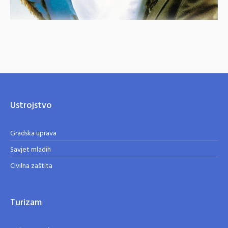
Ustrojstvo
Gradska uprava
Savjet mladih
Civilna zaštita
Turizam