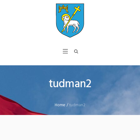
tudman2
Home
/
tudman2