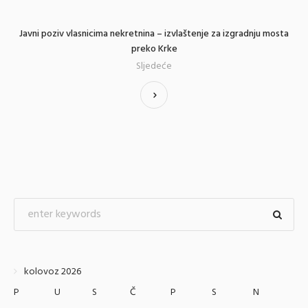
Javni poziv vlasnicima nekretnina – izvlaštenje za izgradnju mosta
preko Krke
Sljedeće
kolovoz 2026
P
U
S
Č
P
S
N