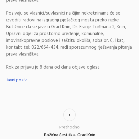
prava vlasništva.
Pozivaju se vlasnici/suvlasnici na čijim nekretninama će se
izvoditi radovi na izgradnji pješačkog mosta preko rijeke
Butižnice da se jave u Grad Knin, Dr. Franje Tuđmana 2, Knin,
Upravni odjel za prostorno uređenje, komunalne,
imovinskopravne poslove i zaštitu okoliša, soba br. 6, I kat,
kontakt tel: 022/664-434, radi sporazumnog rješavanja pitanja
prava vlasništva.
Rok za prijavu je 8 dana od dana objave oglasa.
Javni poziv
Prethodno
Božićna čestitka- Grad Knin