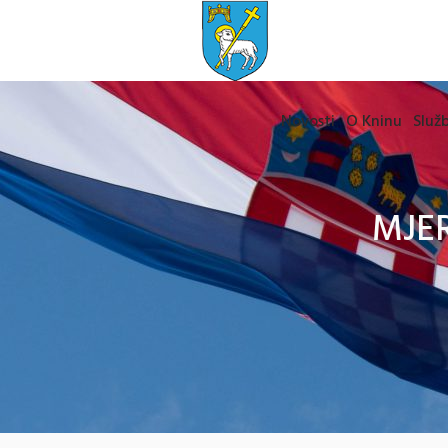
Novosti
O Kninu
Služb
MJER