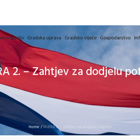
eno glasilo
Gradska uprava
Gradsko vijeće
Gospodarstvo
In
A 2. – Zahtjev za dodjelu po
Home
/
MJERA 2. – Zahtjev za dodjelu potpore