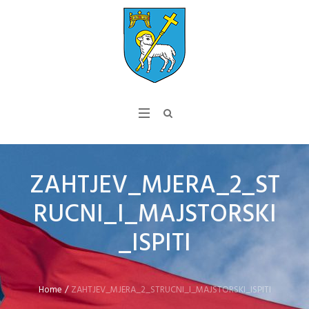
ZAHTJEV_MJERA_2_ST
RUCNI_I_MAJSTORSKI
_ISPITI
Home
/
ZAHTJEV_MJERA_2_STRUCNI_I_MAJSTORSKI_ISPITI