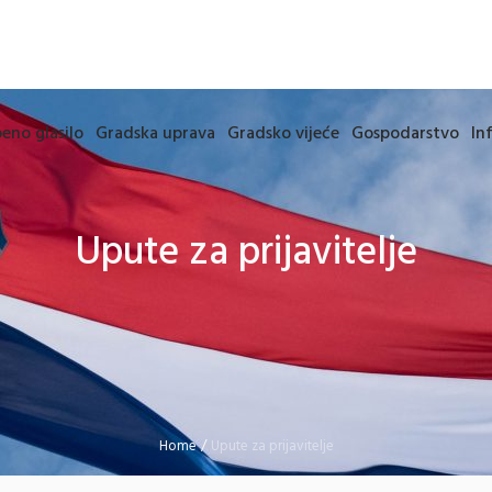
eno glasilo
Gradska uprava
Gradsko vijeće
Gospodarstvo
In
Upute za prijavitelje
Home
/
Upute za prijavitelje