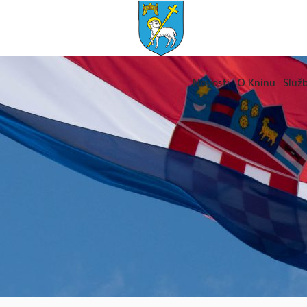
Novosti
O Kninu
Služb