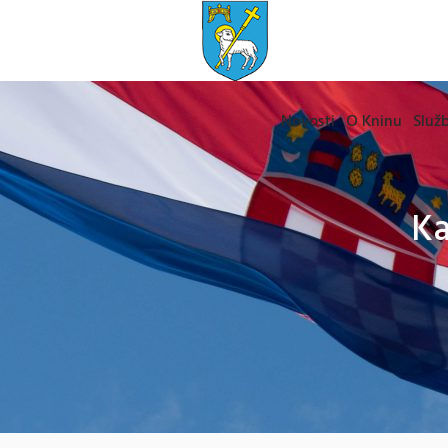
Novosti
O Kninu
Služb
Ka