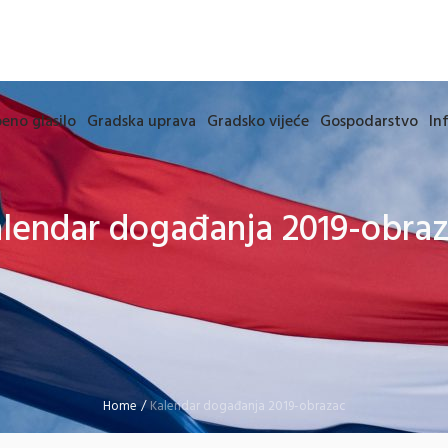
eno glasilo
Gradska uprava
Gradsko vijeće
Gospodarstvo
In
lendar događanja 2019-obra
Home
/
Kalendar događanja 2019-obrazac