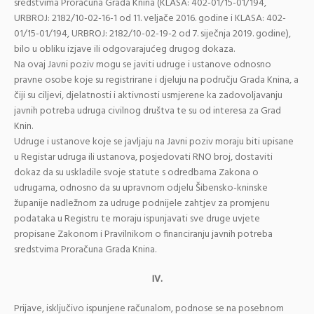
sredstvima Proračuna Grada Knina (KLASA: 402-01/15-01/194,
URBROJ: 2182/10-02-16-1 od 11. veljače 2016. godine i KLASA: 402-
01/15-01/194, URBROJ: 2182/10-02-19-2 od 7. siječnja 2019. godine),
bilo u obliku izjave ili odgovarajućeg drugog dokaza.
Na ovaj Javni poziv mogu se javiti udruge i ustanove odnosno
pravne osobe koje su registrirane i djeluju na području Grada Knina, a
čiji su ciljevi, djelatnosti i aktivnosti usmjerene ka zadovoljavanju
javnih potreba udruga civilnog društva te su od interesa za Grad
Knin.
Udruge i ustanove koje se javljaju na Javni poziv moraju biti upisane
u Registar udruga ili ustanova, posjedovati RNO broj, dostaviti
dokaz da su uskladile svoje statute s odredbama Zakona o
udrugama, odnosno da su upravnom odjelu Šibensko-kninske
županije nadležnom za udruge podnijele zahtjev za promjenu
podataka u Registru te moraju ispunjavati sve druge uvjete
propisane Zakonom i Pravilnikom o financiranju javnih potreba
sredstvima Proračuna Grada Knina.
IV.
Prijave, isključivo ispunjene računalom, podnose se na posebnom