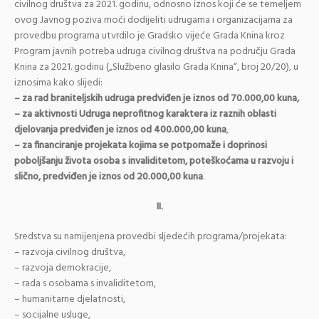
civilnog društva za 2021. godinu, odnosno iznos koji će se temeljem
ovog Javnog poziva moći dodijeliti udrugama i organizacijama za
provedbu programa utvrdilo je Gradsko vijeće Grada Knina kroz
Program javnih potreba udruga civilnog društva na području Grada
Knina za 2021. godinu („Službeno glasilo Grada Knina“, broj 20/20), u
iznosima kako slijedi:
– za rad braniteljskih udruga predviđen je iznos od 70.000,00 kuna,
– za aktivnosti Udruga neprofitnog karaktera iz raznih oblasti
djelovanja predviđen je iznos od 400.000,00 kuna
,
– za financiranje projekata kojima se potpomaže i doprinosi
poboljšanju života osoba s invaliditetom, poteškoćama u razvoju i
slično, predviđen je iznos od 20.000,00 kuna
.
II.
Sredstva su namijenjena provedbi sljedećih programa/projekata:
– razvoja civilnog društva,
– razvoja demokracije,
– rada s osobama s invaliditetom,
– humanitarne djelatnosti,
– socijalne usluge,