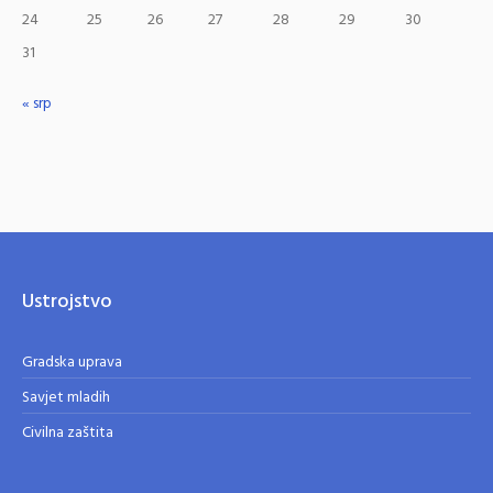
24
25
26
27
28
29
30
31
« srp
Ustrojstvo
Gradska uprava
Savjet mladih
Civilna zaštita