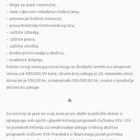
– brige za stare i nemoćne,
– rada s djecom i mladima s teškoćama,
– prevencije bolesti ovisnosti,
– prava branitelja Domovinskog rata,
– zaštite zdravlja,
– zaštite prava,
– zaštite okoliša,
– borbe protiv nasilja u društvu,
– kvalitete življenja.
Putem ovog Javnog poziva mogu se dodijeliti sredstva u ukupnom
iznosu od 490.000,00 kuna, okvirni broj udruga je 20, minimalni iznos
donacije je 500,00 kn, a maksimalni 100.000,00 kn, ovisno o području
aktivnosti udruge.
III.
Svi oni koji se jave na ovaj Javni poziv dužni su priložiti dokaz o
ispunjavaju svih općih i glavnih kriterija propisanih točkama XIV. i XV.
te posebnih kriterija za vrednovanje udruga civilnog društva
propisanih točkom XVII. Pravilnika o financiranju javnih potreba