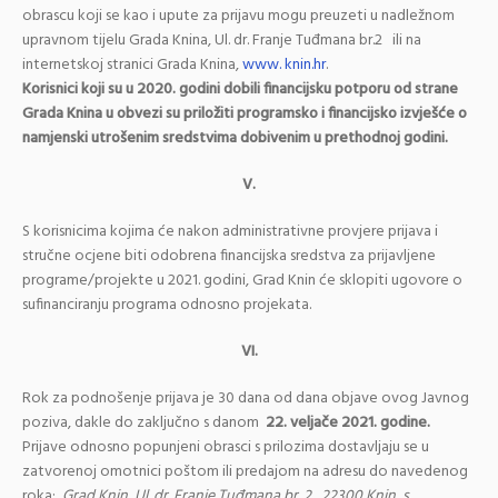
obrascu koji se kao i upute za prijavu mogu preuzeti u nadležnom
upravnom tijelu Grada Knina, Ul. dr. Franje Tuđmana br.2 ili na
internetskoj stranici Grada Knina,
www. knin.hr
.
Korisnici koji su u 2020. godini dobili financijsku potporu od strane
Grada Knina u obvezi su priložiti programsko i financijsko izvješće o
namjenski utrošenim sredstvima dobivenim u prethodnoj godini.
V.
S korisnicima kojima će nakon administrativne provjere prijava i
stručne ocjene biti odobrena financijska sredstva za prijavljene
programe/projekte u 2021. godini, Grad Knin će sklopiti ugovore o
sufinanciranju programa odnosno projekata.
VI.
Rok za podnošenje prijava je 30 dana od dana objave ovog Javnog
poziva, dakle do zaključno s danom
22. veljače 2021. godine.
Prijave odnosno popunjeni obrasci s prilozima dostavljaju se u
zatvorenoj omotnici poštom ili predajom na adresu do navedenog
roka:
Grad Knin, Ul. dr. Franje Tuđmana br. 2, 22300 Knin, s