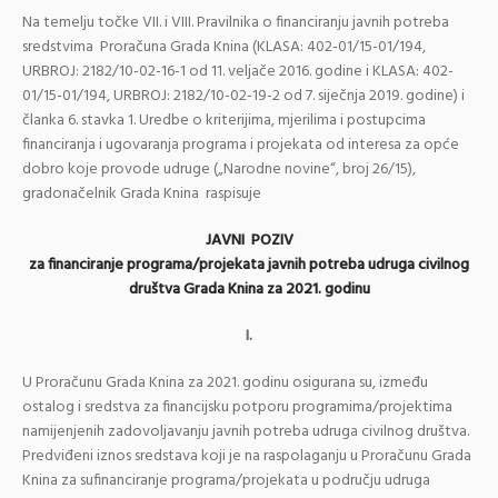
Na temelju točke VII. i VIII. Pravilnika o financiranju javnih potreba
sredstvima Proračuna Grada Knina (KLASA: 402-01/15-01/194,
URBROJ: 2182/10-02-16-1 od 11. veljače 2016. godine i KLASA: 402-
01/15-01/194, URBROJ: 2182/10-02-19-2 od 7. siječnja 2019. godine) i
članka 6. stavka 1. Uredbe o kriterijima, mjerilima i postupcima
financiranja i ugovaranja programa i projekata od interesa za opće
dobro koje provode udruge („Narodne novine“, broj 26/15),
gradonačelnik Grada Knina raspisuje
JAVNI POZIV
za financiranje programa/projekata javnih potreba udruga civilnog
društva Grada Knina za 2021. godinu
I.
U Proračunu Grada Knina za 2021. godinu osigurana su, između
ostalog i sredstva za financijsku potporu programima/projektima
namijenjenih zadovoljavanju javnih potreba udruga civilnog društva.
Predviđeni iznos sredstava koji je na raspolaganju u Proračunu Grada
Knina za sufinanciranje programa/projekata u području udruga