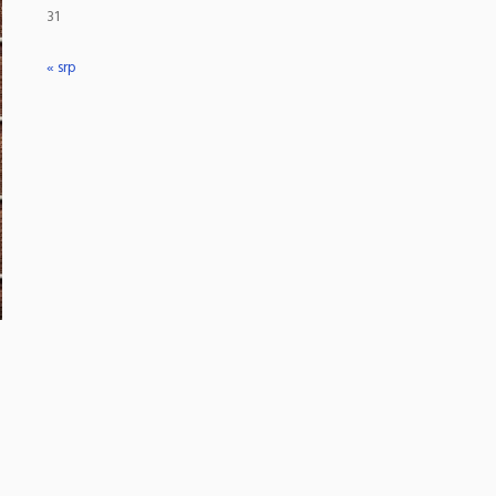
31
« srp