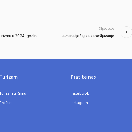
Sljedeće
urizmu u 2024. godini
Javni natječaj za zapošljavanje
Turizam
Pratite nas
Turizam u Kninu
Facebook
Brošura
Instagram