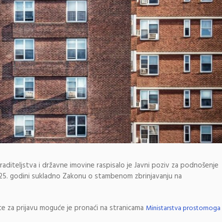
aditeljstva i državne imovine raspisalo je Javni poziv za podnošenje
025. godini sukladno Zakonu o stambenom zbrinjavanju na
ce za prijavu moguće je pronaći na stranicama
Ministarstva prostornoga