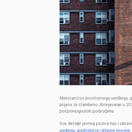
Ministarstvo prostornoga uređenja, gr
prijava za stambeno zbrinjavanje u 2
potpomognutim područjima.
Sve detalje javnog poziva kao i obras
.
uređenja, graditeljstva i državne imovine