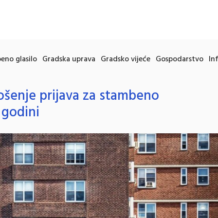
eno glasilo
Gradska uprava
Gradsko vijeće
Gospodarstvo
In
ošenje prijava za stambeno
 godini