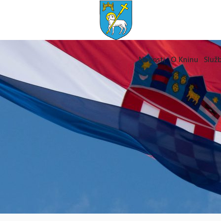
Novosti
O Kninu
Služb