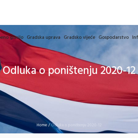
eno glasilo
Gradska uprava
Gradsko vijeće
Gospodarstvo
In
Odluka o poništenju 2020-12
Home
/
Odluka o poništenju 2020-12