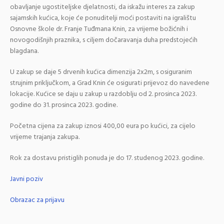
obavljanje ugostiteljske djelatnosti, da iskažu interes za zakup
sajamskih kućica, koje će ponuditelji moći postaviti na igralištu
Osnovne škole dr. Franje Tuđmana Knin, za vrijeme božićnih i
novogodišnjih praznika, s ciljem dočaravanja duha predstojećih
blagdana.
U zakup se daje 5 drvenih kućica dimenzija 2x2m, s osiguranim
strujnim priključkom, a Grad Knin će osigurati prijevoz do navedene
lokacije. Kućice se daju u zakup u razdoblju od 2. prosinca 2023.
godine do 31. prosinca 2023. godine.
Početna cijena za zakup iznosi 400,00 eura po kućici, za cijelo
vrijeme trajanja zakupa.
Rok za dostavu pristiglih ponuda je do 17. studenog 2023. godine.
Javni poziv
Obrazac za prijavu