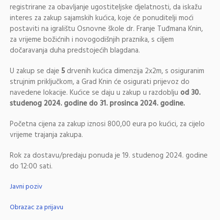
registrirane za obavljanje ugostiteljske djelatnosti, da iskažu
interes za zakup sajamskih kućica, koje će ponuditelji moći
postaviti na igralištu Osnovne škole dr. Franje Tuđmana Knin,
za vrijeme božićnih i novogodišnjih praznika, s ciljem
dočaravanja duha predstojećih blagdana.
U zakup se daje
5
drvenih kućica dimenzija 2x2m, s osiguranim
strujnim priključkom, a Grad Knin će osigurati prijevoz do
navedene lokacije. Kućice se daju u zakup u razdoblju
od 30.
studenog 2024. godine do 31. prosinca 2024. godine.
Početna cijena za zakup iznosi 800,00 eura po kućici, za cijelo
vrijeme trajanja zakupa.
Rok za dostavu/predaju ponuda je 19. studenog 2024. godine
do 12:00 sati.
Javni poziv
Obrazac za prijavu