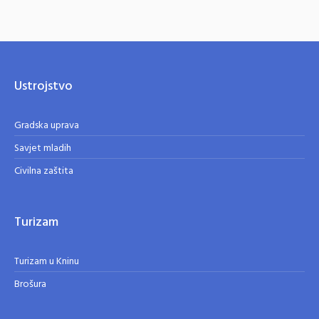
Ustrojstvo
Gradska uprava
Savjet mladih
Civilna zaštita
Turizam
Turizam u Kninu
Brošura