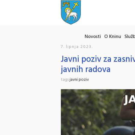
Novosti
O Kninu
Služb
7. lipnja 2023.
Javni poziv za zasn
javnih radova
tags
javni poziv