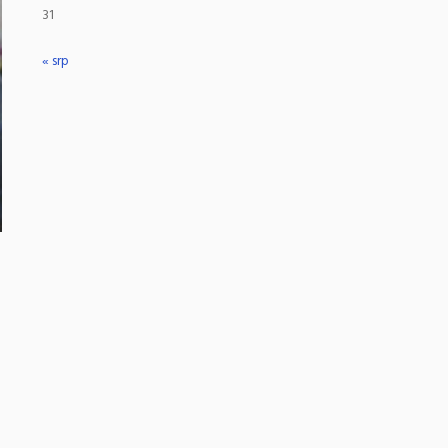
31
« srp