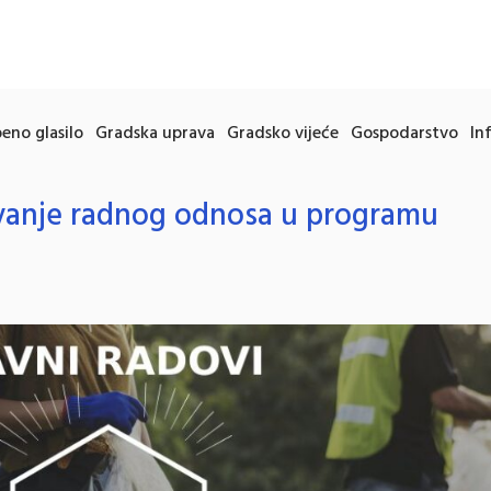
eno glasilo
Gradska uprava
Gradsko vijeće
Gospodarstvo
In
ivanje radnog odnosa u programu