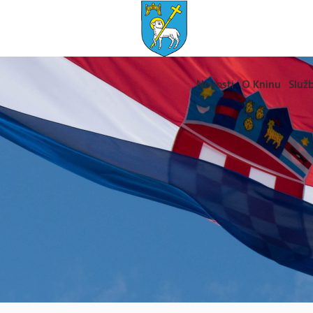
Novosti
O Kninu
Služb