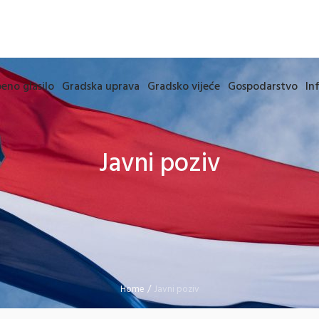
eno glasilo
Gradska uprava
Gradsko vijeće
Gospodarstvo
In
Javni poziv
Home
/
Javni poziv