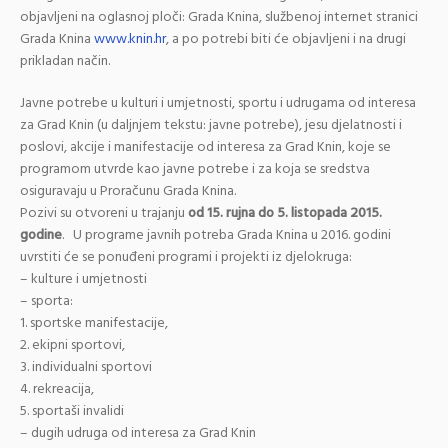
objavljeni na oglasnoj ploči: Grada Knina, službenoj internet stranici
Grada Knina
www.knin.hr
, a po potrebi biti će objavljeni i na drugi
prikladan način.
Javne potrebe u kulturi i umjetnosti, sportu i udrugama od interesa
za Grad Knin (u daljnjem tekstu: javne potrebe), jesu djelatnosti i
poslovi, akcije i manifestacije od interesa za Grad Knin, koje se
programom utvrde kao javne potrebe i za koja se sredstva
osiguravaju u Proračunu Grada Knina.
Pozivi su otvoreni u trajanju
od 15. rujna do 5. listopada 2015.
godine
. U programe javnih potreba Grada Knina u 2016. godini
uvrstiti će se ponuđeni programi i projekti iz djelokruga:
– kulture i umjetnosti
– sporta:
1. sportske manifestacije,
2. ekipni sportovi,
3. individualni sportovi
4. rekreacija,
5. sportaši invalidi
– dugih udruga od interesa za Grad Knin