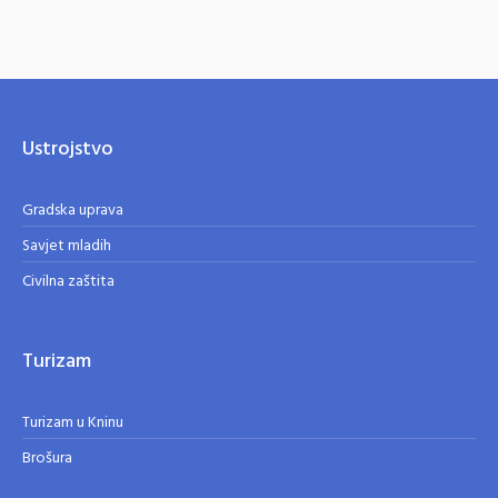
Ustrojstvo
Gradska uprava
Savjet mladih
Civilna zaštita
Turizam
Turizam u Kninu
Brošura