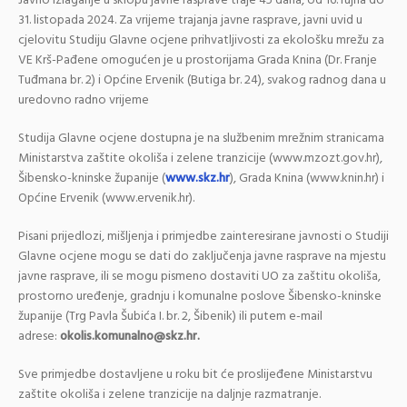
Javno izlaganje u sklopu javne rasprave traje 45 dana, od 16. rujna do
31. listopada 2024. Za vrijeme trajanja javne rasprave, javni uvid u
cjelovitu Studiju Glavne ocjene prihvatljivosti za ekološku mrežu za
VE Krš-Pađene omogućen je u prostorijama Grada Knina (Dr. Franje
Tuđmana br. 2) i Općine Ervenik (Butiga br. 24), svakog radnog dana u
uredovno radno vrijeme
Studija Glavne ocjene dostupna je na službenim mrežnim stranicama
Ministarstva zaštite okoliša i zelene tranzicije (www.mzozt.gov.hr),
Šibensko-kninske županije (
www.skz.hr
), Grada Knina (www.knin.hr) i
Općine Ervenik (www.ervenik.hr).
Pisani prijedlozi, mišljenja i primjedbe zainteresirane javnosti o Studiji
Glavne ocjene mogu se dati do zaključenja javne rasprave na mjestu
javne rasprave, ili se mogu pismeno dostaviti UO za zaštitu okoliša,
prostorno uređenje, gradnju i komunalne poslove Šibensko-kninske
županije (Trg Pavla Šubića I. br. 2, Šibenik) ili putem e-mail
adrese:
okolis.komunalno@skz.hr.
Sve primjedbe dostavljene u roku bit će proslijeđene Ministarstvu
zaštite okoliša i zelene tranzicije na daljnje razmatranje.