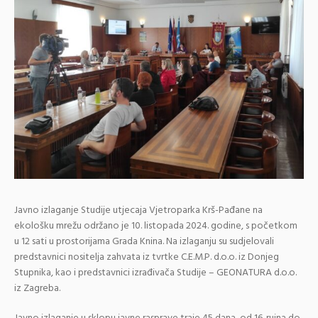
Javno izlaganje Studije utjecaja Vjetroparka Krš-Pađane na
ekološku mrežu održano je 10. listopada 2024. godine, s početkom
u 12 sati u prostorijama Grada Knina. Na izlaganju su sudjelovali
predstavnici nositelja zahvata iz tvrtke C.E.M.P. d.o.o. iz Donjeg
Stupnika, kao i predstavnici izrađivača Studije – GEONATURA d.o.o.
iz Zagreba.