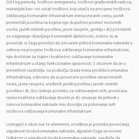
Od tog perioda, troškovi energenata, troškovi građevinskih radova,
materijala kao i svi ostali troškovi, koji utječu na procjenu troškova
održavanja komunalne infrastrukture (nerazvrstanih cesta, javnih
prometnih površina na kojima nije dopušten promet motornih
vozila, javnih zelenih površina, javne rasvjete, groblja i dr.) potrebnih
za osiguranje obavljanja komunalnih djelatnosti, znatno su se
povećali, iz čega proizlazi da ostvareni prihod komunalne naknade u
odnosu na procjenu troškova održavanja komunalne infrastrukture,
nije dostatan za trajno i kvalitetno održavanje komunalne
infrastrukture u stanju funkcionalne ispravnosti. S obzirom da se u
proteklom razdoblju na području Grada Knina proširila komunalna
infrastruktura, odnosno da su povećane površine nerazvrstanih
cesta, javne rasvjete, uređenih javnih površina i javnih zelenih
površina i dr., što iziskuje potrebu za održavanjem istih, povećana
razina kvalitete održavanja dovela je do situacije da prihodi s
osnova komunalne naknade nisu dovoljni za pokrivanje svih
troškova održavanja komunalne infrastrukture.
Uzimajući u obzir sve te elemente, utvrđena je potreba povećanja
vrijednosti boda komunalne naknade, slijedom čega se novom
Odlukom o vrijednosti boda komunalne naknade, predlaže da