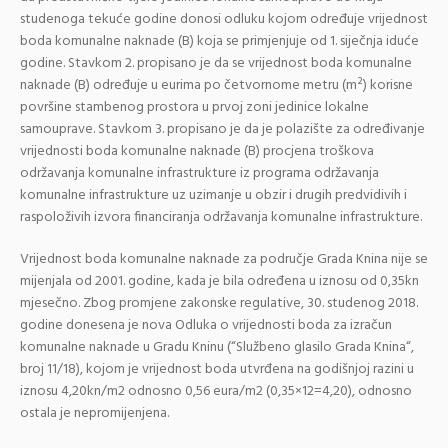
studenoga tekuće godine donosi odluku kojom određuje vrijednost
boda komunalne naknade (B) koja se primjenjuje od 1. siječnja iduće
godine. Stavkom 2. propisano je da se vrijednost boda komunalne
naknade (B) određuje u eurima po četvornome metru (m²) korisne
površine stambenog prostora u prvoj zoni jedinice lokalne
samouprave. Stavkom 3. propisano je da je polazište za određivanje
vrijednosti boda komunalne naknade (B) procjena troškova
održavanja komunalne infrastrukture iz programa održavanja
komunalne infrastrukture uz uzimanje u obzir i drugih predvidivih i
raspoloživih izvora financiranja održavanja komunalne infrastrukture.
Vrijednost boda komunalne naknade za područje Grada Knina nije se
mijenjala od 2001. godine, kada je bila određena u iznosu od 0,35kn
mjesečno. Zbog promjene zakonske regulative, 30. studenog 2018.
godine donesena je nova Odluka o vrijednosti boda za izračun
komunalne naknade u Gradu Kninu (“Službeno glasilo Grada Knina“,
broj 11/18), kojom je vrijednost boda utvrđena na godišnjoj razini u
iznosu 4,20kn/m2 odnosno 0,56 eura/m2 (0,35×12=4,20), odnosno
ostala je nepromijenjena.