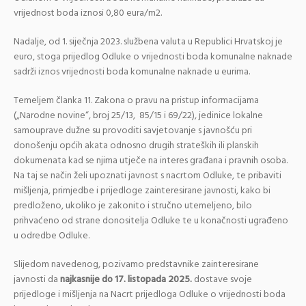
vrijednost boda iznosi 0,80 eura/m2.
Nadalje, od 1. siječnja 2023. službena valuta u Republici Hrvatskoj je
euro, stoga prijedlog Odluke o vrijednosti boda komunalne naknade
sadrži iznos vrijednosti boda komunalne naknade u eurima.
Temeljem članka 11. Zakona o pravu na pristup informacijama
(„Narodne novine“, broj 25/13, 85/15 i 69/22), jedinice lokalne
samouprave dužne su provoditi savjetovanje s javnošću pri
donošenju općih akata odnosno drugih strateških ili planskih
dokumenata kad se njima utječe na interes građana i pravnih osoba.
Na taj se način želi upoznati javnost s nacrtom Odluke, te pribaviti
mišljenja, primjedbe i prijedloge zainteresirane javnosti, kako bi
predloženo, ukoliko je zakonito i stručno utemeljeno, bilo
prihvaćeno od strane donositelja Odluke te u konačnosti ugrađeno
u odredbe Odluke.
Slijedom navedenog, pozivamo predstavnike zainteresirane
javnosti da
najkasnije do 17. listopada 2025.
dostave svoje
prijedloge i mišljenja na Nacrt prijedloga Odluke o vrijednosti boda