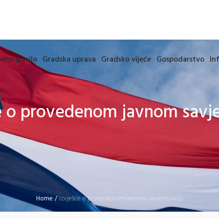
eno glasilo
Gradska uprava
Gradsko vijeće
Gospodarstvo
In
e o provedenom javnom savj
Home
/
Izvješće o provedenom javnom savjetovanju