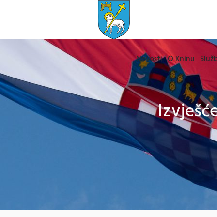
Novosti
O Kninu
Služb
Izvješć