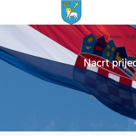
Novosti
O Kninu
Služb
Nacrt prij