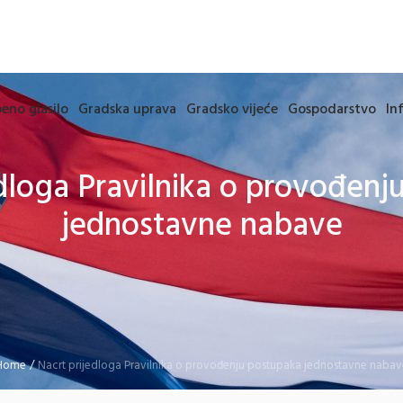
eno glasilo
Gradska uprava
Gradsko vijeće
Gospodarstvo
In
edloga Pravilnika o provođenj
jednostavne nabave
Home
/
Nacrt prijedloga Pravilnika o provođenju postupaka jednostavne nabav