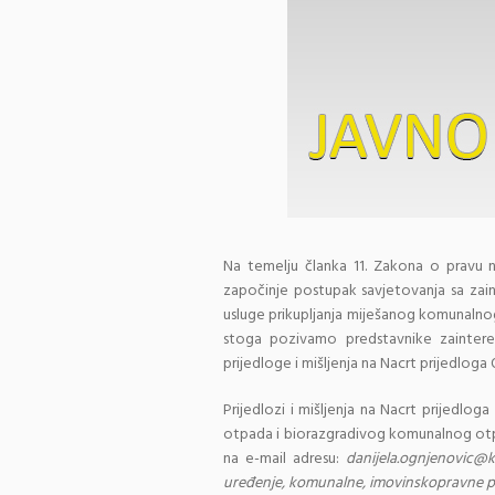
Na temelju članka 11. Zakona o pravu n
započinje postupak savjetovanja sa zai
usluge prikupljanja miješanog komunaln
stoga pozivamo predstavnike zainteres
prijedloge i mišljenja na Nacrt prijedloga
Prijedlozi i mišljenja na Nacrt prijedlo
otpada i biorazgradivog komunalnog otp
na e-mail adresu:
danijela.ognjenovic@k
uređenje, komunalne, imovinskopravne pos