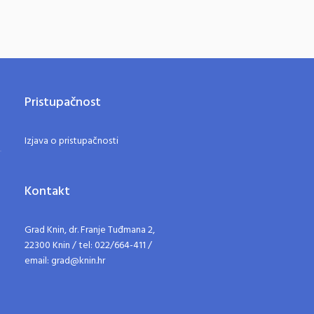
Pristupačnost
Izjava o pristupačnosti
Kontakt
Grad Knin, dr. Franje Tuđmana 2,
22300 Knin / tel: 022/664-411 /
email: grad@knin.hr