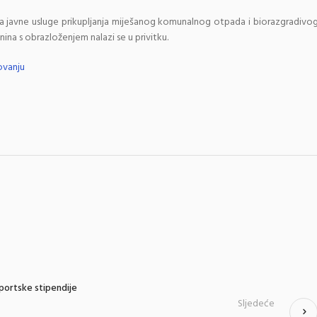
ja javne usluge prikupljanja miješanog komunalnog otpada i biorazgradivo
a s obrazloženjem nalazi se u privitku.
ovanju
 sportske stipendije
Sljedeće