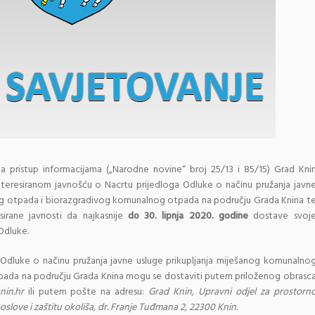
a pristup informacijama („Narodne novine“ broj 25/13 i 85/15) Grad Kni
nteresiranom javnošću o Nacrtu prijedloga Odluke o načinu pružanja javn
og otpada i biorazgradivog komunalnog otpada na području Grada Knina t
irane javnosti da najkasnije
do 30. lipnja 2020. godine
dostave svoj
 Odluke.
ga Odluke o načinu pružanja javne usluge prikupljanja miješanog komunalno
ada na području Grada Knina mogu se dostaviti putem priloženog obrasc
nin.hr
ili putem pošte na adresu:
Grad Knin, Upravni odjel za prostorn
love i zaštitu okoliša, dr. Franje Tuđmana 2, 22300 Knin.