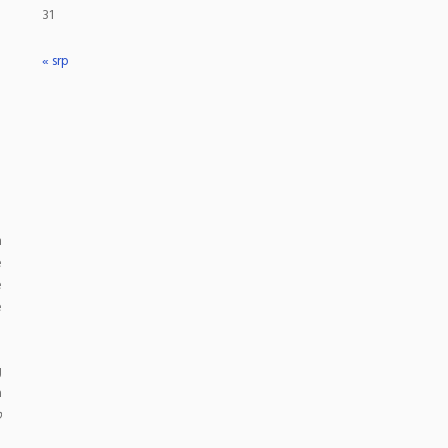
31
« srp
n
e
e
e
g
a
o