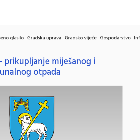
eno glasilo
Gradska uprava
Gradsko vijeće
Gospodarstvo
In
 prikupljanje miješanog i
munalnog otpada