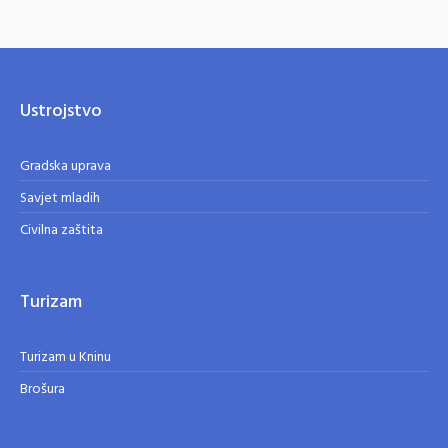
Ustrojstvo
Gradska uprava
Savjet mladih
Civilna zaštita
Turizam
Turizam u Kninu
Brošura