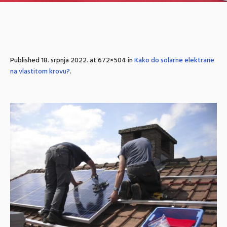
Published
18. srpnja 2022.
at 672×504 in
Kako do solarne elektrane
na vlastitom krovu?
.