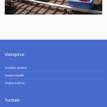
Ustrojstvo
Gradska uprava
Savjet mladih
Civilna zaštita
Turizam