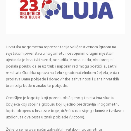
Hrvatska nogometna reprezentacija veličanstvenom igraom na
svjetskom prvenstvu u nogometu i osvojenim drugim mjestom
ujedinala je hrvatski narod, ponudila je novu nadu, ohrabrenje i
poslala poruku da se uz trub i naporan rad mogu postići izuzetni
rezultati. Gradska uprava na čelu s gradonačelnikom željela je da i
proslava Dana pobjede i domovinske zahvalnosti i Dana hrvatskih
branitelja bude u znaku te pobjede.
Osmišljen je logotip koji pored uobičajenog teksta ima siluetu
čovjeka koji stoji na globusu koji ujedno predstavlja i nogometnu
loptu obojenu u hrvatske boje, držeći u ruci stijeg s kninske tvrđave i
uzdignuta dva prsta u znak pobjede (victory).
Željelo se na ovaj način zahvaliti hrvatskoj nogometnoj