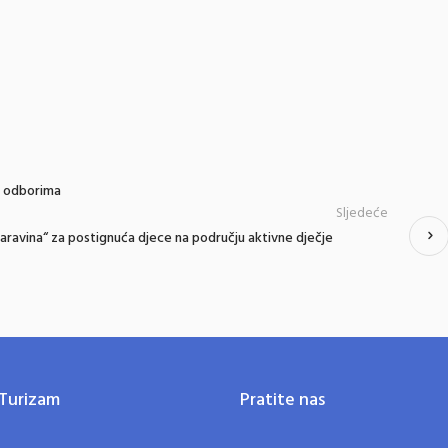
im odborima
Sljedeće
Paravina“ za postignuća djece na području aktivne dječje
Turizam
Pratite nas