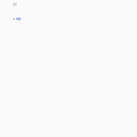
31
« srp