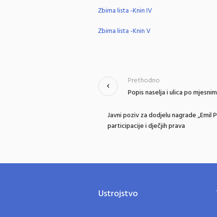
Zbirna lista -Knin IV
Zbirna lista -Knin V
Prethodno
Popis naselja i ulica po mjesn
Javni poziv za dodjelu nagrade „Emil 
participacije i dječjih prava
Ustrojstvo