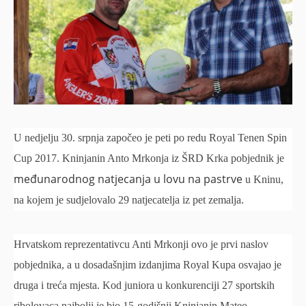
U nedjelju 30. srpnja započeo je peti po redu Royal Tenen Spin
Cup 2017. Kninjanin Anto Mrkonja iz ŠRD Krka pobjednik je
međunarodnog natjecanja u lovu na pastrve
u Kninu,
na kojem je sudjelovalo 29 natjecatelja iz pet zemalja.
Hrvatskom reprezentativcu Anti Mrkonji ovo je prvi naslov
pobjednika, a u dosadašnjim izdanjima Royal Kupa osvajao je
druga i treća mjesta. Kod juniora u konkurenciji 27 sportskih
ribolovaca najbolji je bio 15-godišnji Kninjanin Mateo