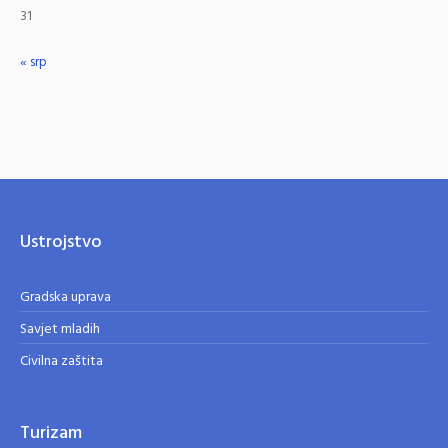
31
« srp
Ustrojstvo
Gradska uprava
Savjet mladih
Civilna zaštita
Turizam