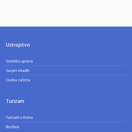
Ustrojstvo
Gradska uprava
Savjet mladih
Civilna zaštita
Turizam
Turizam u Kninu
Brošura