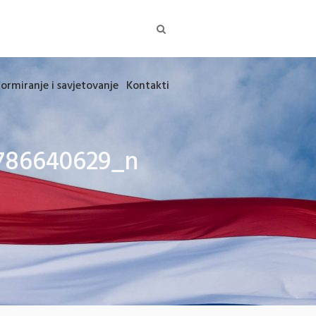
formiranje i savjetovanje
Kontakti
786640629_n