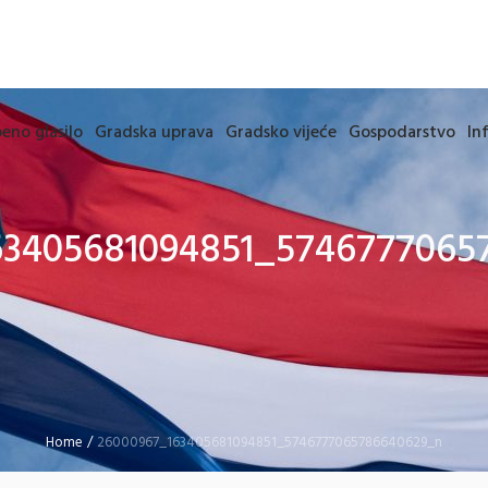
eno glasilo
Gradska uprava
Gradsko vijeće
Gospodarstvo
In
63405681094851_5746777065
Home
/
26000967_163405681094851_5746777065786640629_n