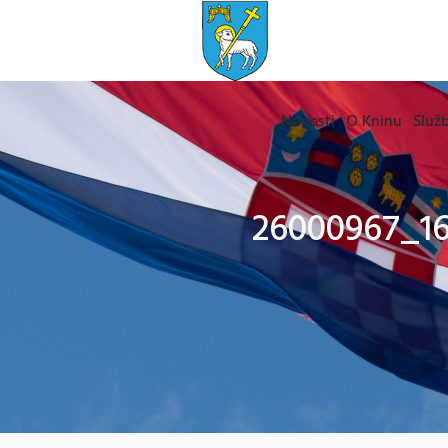
Novosti
O Kninu
Služb
26000967_1