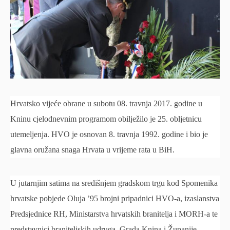
Hrvatsko vijeće obrane u subotu 08. travnja 2017. godine u
Kninu cjelodnevnim programom obilježilo je 25. obljetnicu
utemeljenja. HVO je osnovan 8. travnja 1992. godine i bio je
glavna oružana snaga Hrvata u vrijeme rata u BiH.
U jutarnjim satima na središnjem gradskom trgu kod Spomenika
hrvatske pobjede Oluja ’95 brojni pripadnici HVO-a, izaslanstva
Predsjednice RH, Ministarstva hrvatskih branitelja i MORH-a te
predstavnici braniteljskih udruga, Grada Knina i Županije