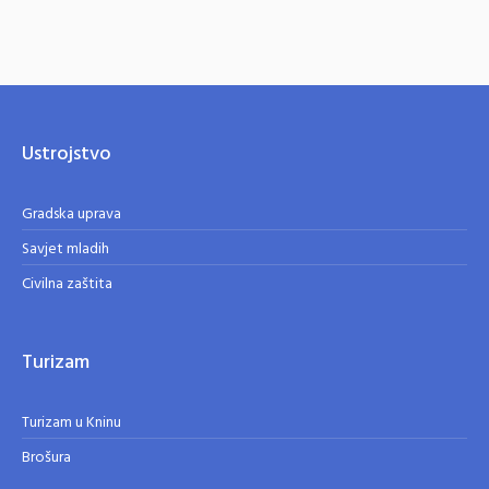
Ustrojstvo
Gradska uprava
Savjet mladih
Civilna zaštita
Turizam
Turizam u Kninu
Brošura