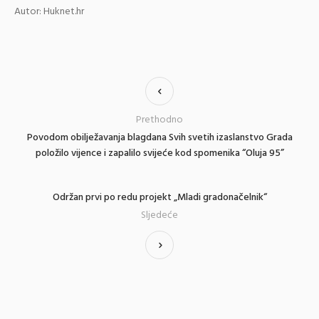
Autor: Huknet.hr
Prethodno
Povodom obilježavanja blagdana Svih svetih izaslanstvo Grada
položilo vijence i zapalilo svijeće kod spomenika “Oluja 95”
Održan prvi po redu projekt „Mladi gradonačelnik“
Sljedeće