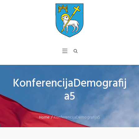
KonferencijaDemografij
a5
Home
/
KonferencijaDemografija5